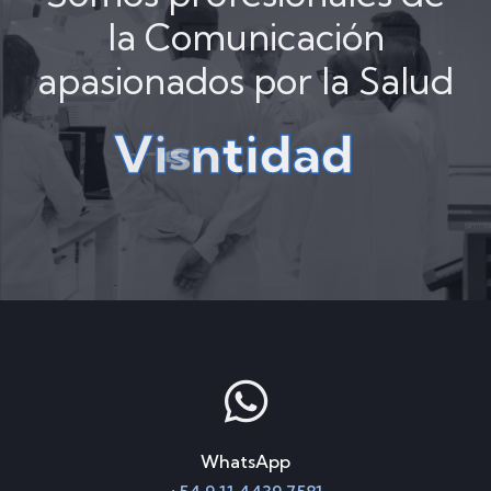
la Comunicación
apasionados por la Salud
V
i
s
i
b
i
l
i
d
d
a
i
d
a
WhatsApp